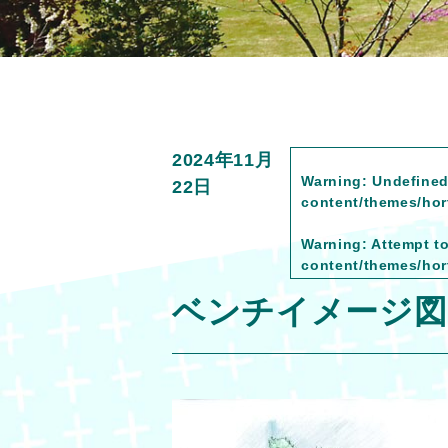
2024年11月
Warning
: Undefined
22日
content/themes/hort
Warning
: Attempt t
content/themes/hort
ベンチイメージ図