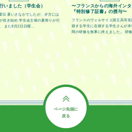
行いました（学生会）
〜フランスからの海外インタ
『特別修了証書』の授与〜
金曜日 暑いさなかでしたが、夕方には
フランスのヴェルサイユ国立高等造
が吹き始め 学生会主催の夏祭りが行
籍する学生に在籍する学生さんが本
 また8月2日日曜...
間の研修を無事に終えました。 研修期
ページ先頭に
戻る