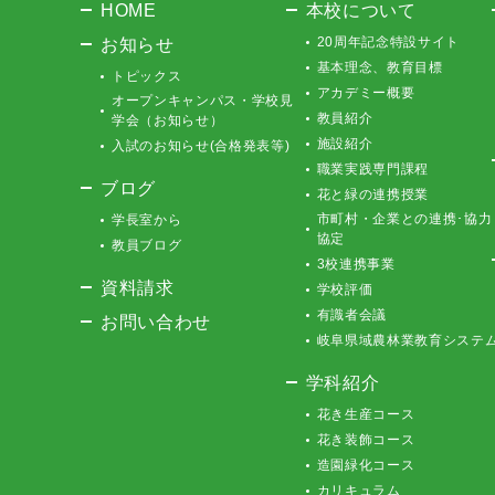
HOME
本校について
お知らせ
20周年記念特設サイト
基本理念、教育目標
トピックス
アカデミー概要
オープンキャンパス・学校見
教員紹介
学会（お知らせ）
施設紹介
入試のお知らせ(合格発表等)
職業実践専門課程
ブログ
花と緑の連携授業
市町村・企業との連携･協力
学長室から
協定
教員ブログ
3校連携事業
資料請求
学校評価
有識者会議
お問い合わせ
岐阜県域農林業教育システ
学科紹介
花き生産コース
花き装飾コース
造園緑化コース
カリキュラム