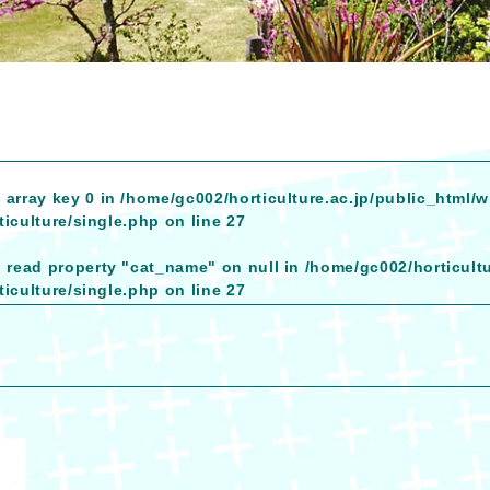
 array key 0 in
/home/gc002/horticulture.ac.jp/public_html/
iculture/single.php
on line
27
o read property "cat_name" on null in
/home/gc002/horticult
iculture/single.php
on line
27