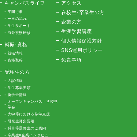
キャンパスライフ
アクセス
年間行事
在校生･卒業生の方
一日の流れ
企業の方
学生サポート
生涯学習講座
海外視察研修
個人情報保護方針
就職･資格
SNS運用ポリシー
就職情報
免責事項
資格取得
受験生の方
入試情報
学生募集要項
ム
奨学金情報
オープンキャンパス・学校見
学会
大学等における修学支援
研究生募集要項
科目等履修生のご案内
卒業生×企業インタビュー