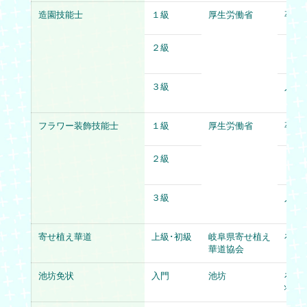
造園技能士
１級
厚生労働省
卒業
２級
３級
３級
入学
フラワー装飾技能士
１級
厚生労働省
卒業
２級
３級
３級
入学
寄せ植え華道
上級･初級
岐阜県寄せ植え
在学
華道協会
（初
池坊免状
入門
池坊
在学
状取