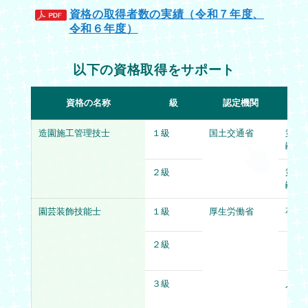
資格の取得者数の実績（令和７年度、
令和６年度）
以下の資格取得をサポート
資格の名称
級
認定機関
造園施工管理技士
１級
国土交通省
第一
齢）
２級
第一
齢）
園芸装飾技能士
１級
厚生労働省
卒業
２級
３級
３級
入学