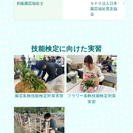
初級園芸福祉士
ＮＰＯ法人日本
在学
園芸福祉普及協
会
技能検定に向けた実習
園芸装飾技能検定対策実習
フラワー装飾技能検定対策
実習