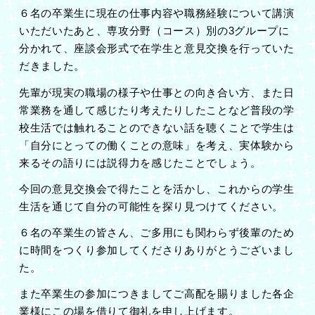
６名の卒業生に現在の仕事内容や職務経験について講演
いただいたあと、専攻分野（コース）別の3グループに
分かれて、座談会形式で在学生と意見交換を行っていた
だきました。
先輩が現実の職場の様子や仕事との向き合い方、また日
常業務を通して感じたり考えたりしたことなど普段の学
校生活では触れることのできない話を聴くことで学生は
「自分にとっての働くことの意味」を考え、実体験から
来るその語りには説得力を感じたことでしょう。
今回の意見交換会で得たことを活かし、これからの学生
生活を通じて自分の可能性を探り見つけてください。
６名の卒業生の皆さん、ご多用にも関わらず後輩のため
に時間をつくり参加してくださりありがとうございまし
た。
また卒業生の参加につきましてご高配を賜りました各企
業様にこの場を借りて御礼を申し上げます。