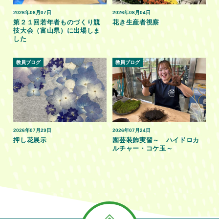
2026年08月07日
2026年08月04日
第２１回若年者ものづくり競
花き生産者視察
技大会（富山県）に出場しま
した
教員ブログ
教員ブログ
2026年07月29日
2026年07月24日
押し花展示
園芸装飾実習～ ハイドロカ
ルチャー・コケ玉～