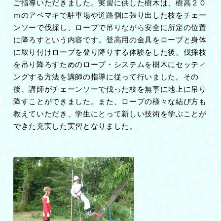
ご指導いただきました。実習に供した樹木は、樹高２０
ｍのアベマキで駐車場や道路側に張り出した枝をチェー
ンソーで伐採し、ロープで吊りながら安全に所定の位置
に降ろすという内容です。登高用の金具をロープと身体
に取り付けロープを登り降りする体験をした後、伐採枝
を吊り降ろすためのロープ・システムを樹木にセッティ
ングする方法を講師の指導に従って行いました。その
後、講師がチェーンソーで伐った枝を無事に地上に吊り
降すことができました。また、ロープの様々な結び方も
教えていただき、学生にとって新しい技術を学ぶことが
できた充実した実習となりました。