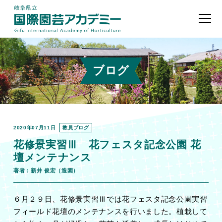
ブログ
2020年07月11日
教員ブログ
花修景実習Ⅲ 花フェスタ記念公園 花
壇メンテナンス
著者：新井 俊宏（造園）
６月２９日、花修景実習Ⅲでは花フェスタ記念公園実習
フィールド花壇のメンテナンスを行いました。植栽して