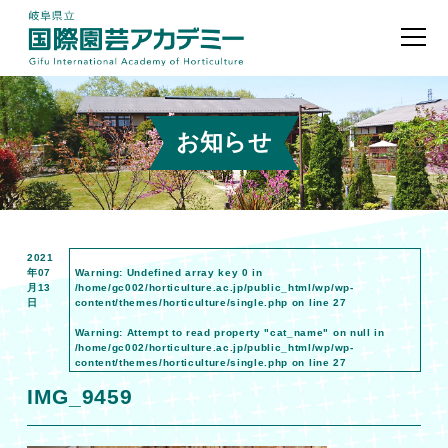
お知らせ
2021
年07
Warning
: Undefined array key 0 in
月13
/home/gc002/horticulture.ac.jp/public_html/wp/wp-
日
content/themes/horticulture/single.php
on line
27
Warning
: Attempt to read property "cat_name" on null in
/home/gc002/horticulture.ac.jp/public_html/wp/wp-
content/themes/horticulture/single.php
on line
27
IMG_9459