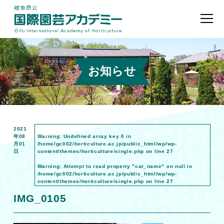
お知らせ
2021
年08
Warning
: Undefined array key 0 in
月01
/home/gc002/horticulture.ac.jp/public_html/wp/wp-
日
content/themes/horticulture/single.php
on line
27
Warning
: Attempt to read property "cat_name" on null in
/home/gc002/horticulture.ac.jp/public_html/wp/wp-
content/themes/horticulture/single.php
on line
27
IMG_0105