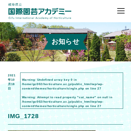
お知らせ
2021
年10
Warning
: Undefined array key 0 in
月18
/home/gc002/horticulture.ac.jp/public_html/wp/wp-
日
content/themes/horticulture/single.php
on line
27
Warning
: Attempt to read property "cat_name" on null in
/home/gc002/horticulture.ac.jp/public_html/wp/wp-
content/themes/horticulture/single.php
on line
27
IMG_1728