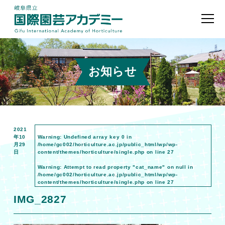
お知らせ
2021
年10
Warning
: Undefined array key 0 in
月29
/home/gc002/horticulture.ac.jp/public_html/wp/wp-
日
content/themes/horticulture/single.php
on line
27
Warning
: Attempt to read property "cat_name" on null in
/home/gc002/horticulture.ac.jp/public_html/wp/wp-
content/themes/horticulture/single.php
on line
27
IMG_2827