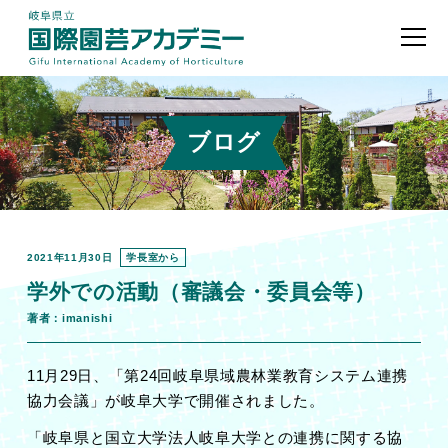
ブログ
2021年11月30日
学長室から
学外での活動（審議会・委員会等）
著者：imanishi
11
月
29
日、「第
24
回岐阜県域農林業教育システム連携
協力会議」が岐阜大学で開催されました。
「岐阜県と国立大学法人岐阜大学との連携に関する協