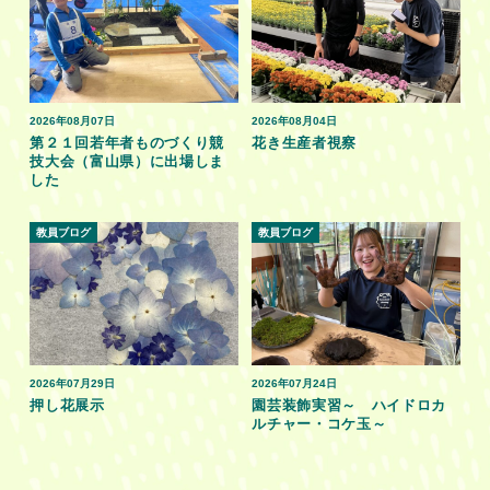
2026年08月07日
2026年08月04日
第２１回若年者ものづくり競
花き生産者視察
技大会（富山県）に出場しま
した
教員ブログ
教員ブログ
2026年07月29日
2026年07月24日
押し花展示
園芸装飾実習～ ハイドロカ
ルチャー・コケ玉～