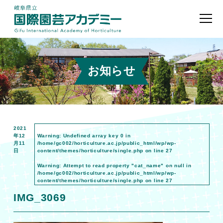
お知らせ
2021
年12
Warning
: Undefined array key 0 in
月11
/home/gc002/horticulture.ac.jp/public_html/wp/wp-
日
content/themes/horticulture/single.php
on line
27
Warning
: Attempt to read property "cat_name" on null in
/home/gc002/horticulture.ac.jp/public_html/wp/wp-
content/themes/horticulture/single.php
on line
27
IMG_3069