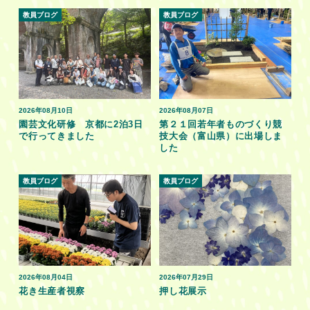
教員ブログ
教員ブログ
2026年08月10日
2026年08月07日
園芸文化研修 京都に2泊3日
第２１回若年者ものづくり競
で行ってきました
技大会（富山県）に出場しま
した
教員ブログ
教員ブログ
2026年08月04日
2026年07月29日
花き生産者視察
押し花展示