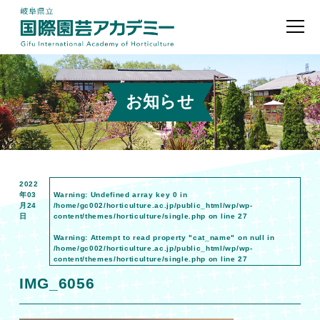
お知らせ
2022
年03
Warning
: Undefined array key 0 in
月24
/home/gc002/horticulture.ac.jp/public_html/wp/wp-
日
content/themes/horticulture/single.php
on line
27
Warning
: Attempt to read property "cat_name" on null in
/home/gc002/horticulture.ac.jp/public_html/wp/wp-
content/themes/horticulture/single.php
on line
27
IMG_6056