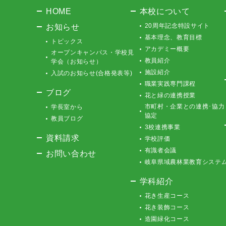
HOME
本校について
お知らせ
20周年記念特設サイト
基本理念、教育目標
トピックス
アカデミー概要
オープンキャンパス・学校見
教員紹介
学会（お知らせ）
施設紹介
入試のお知らせ(合格発表等)
職業実践専門課程
ブログ
花と緑の連携授業
市町村・企業との連携･協力
学長室から
協定
教員ブログ
3校連携事業
資料請求
学校評価
有識者会議
お問い合わせ
岐阜県域農林業教育システ
学科紹介
花き生産コース
花き装飾コース
造園緑化コース