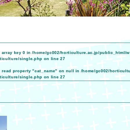
 array key 0 in
/home/gc002/horticulture.ac.jp/public_html/
iculture/single.php
on line
27
o read property "cat_name" on null in
/home/gc002/horticult
iculture/single.php
on line
27