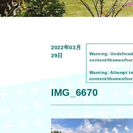
2022年03月
Warning
: Undefined
29日
content/themes/hort
Warning
: Attempt t
content/themes/hort
IMG_6670