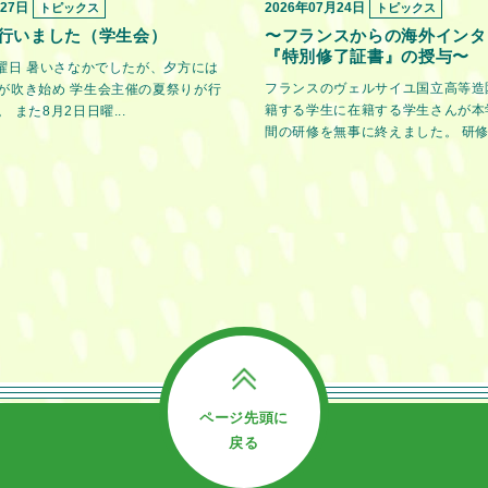
月27日
2026年07月24日
トピックス
トピックス
行いました（学生会）
〜フランスからの海外インタ
『特別修了証書』の授与〜
金曜日 暑いさなかでしたが、夕方には
フランスのヴェルサイユ国立高等造
が吹き始め 学生会主催の夏祭りが行
籍する学生に在籍する学生さんが本
 また8月2日日曜...
間の研修を無事に終えました。 研修期
ページ先頭に
戻る