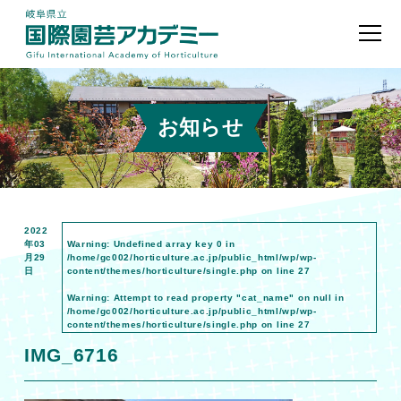
お知らせ
2022
年03
Warning
: Undefined array key 0 in
月29
/home/gc002/horticulture.ac.jp/public_html/wp/wp-
日
content/themes/horticulture/single.php
on line
27
Warning
: Attempt to read property "cat_name" on null in
/home/gc002/horticulture.ac.jp/public_html/wp/wp-
content/themes/horticulture/single.php
on line
27
IMG_6716