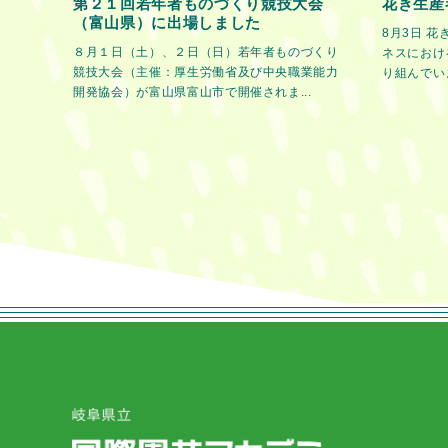
第２１回若年者ものづくり競技大会
花き生産
（富山県）に出場しました
8月3日 
８月１日（土）、２日（日）若年者ものづくり
ネスにおけ
競技大会（主催：厚生労働省及び中央職業能力
り組んでいま
開発協会）が富山県富山市で開催されま...