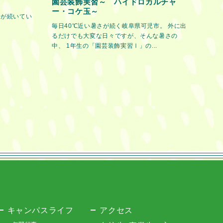
園芸装飾実習～ ハイドロカルチャ
ー・コケ玉～
日が続いてい
毎日40℃近い暑さが続く岐阜県可児市。 外に出
るだけでも大変な日々ですが、そんな暑さの
中、 1年生の「園芸装飾実習Ⅰ」の...
キャンパスライフ
アクセス