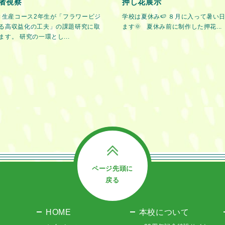
者視察
押し花展示
花き生産コース2年生が「フラワービジ
学校は夏休み🍉 ８月に入って暑い
る高収益化の工夫」の課題研究に取
ます🌞 夏休み前に制作した押花...
す。 研究の一環とし...
ページ先頭に
戻る
HOME
本校について