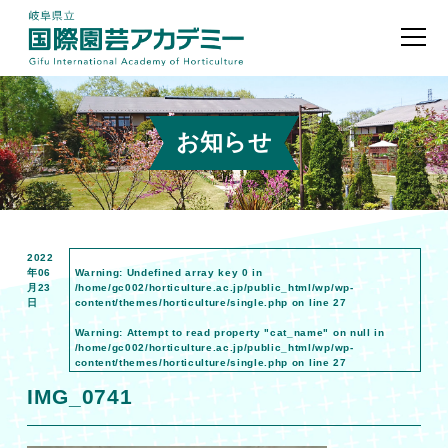
お知らせ
2022
年06
Warning
: Undefined array key 0 in
月23
/home/gc002/horticulture.ac.jp/public_html/wp/wp-
日
content/themes/horticulture/single.php
on line
27
Warning
: Attempt to read property "cat_name" on null in
/home/gc002/horticulture.ac.jp/public_html/wp/wp-
content/themes/horticulture/single.php
on line
27
IMG_0741