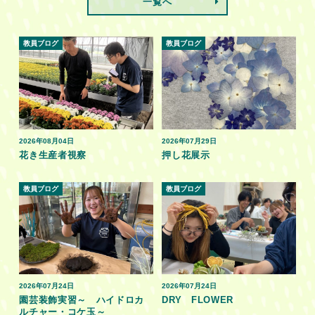
一覧へ
教員ブログ
教員ブログ
2026年08月04日
2026年07月29日
花き生産者視察
押し花展示
教員ブログ
教員ブログ
2026年07月24日
2026年07月24日
園芸装飾実習～ ハイドロカ
DRY FLOWER
ルチャー・コケ玉～