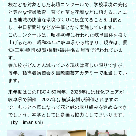
校などを対象とした花壇コンクールで、学校環境の美化
と豊かな情操教育、育てた苗を花壇などに植えることに
よる地域の快適な環境づくりに役立てることを目的と
し、中日新聞社などが主催となり実施しています。
このコンクールは、昭和40年に行われた岐阜国体を盛り
上げるため、昭和39年に岐阜県から始まり、現在は、愛
知•三重•静岡•滋賀•長野•福井•名古屋市で行われていま
す。
参加校がどんどん減っている現状は寂しい限りですが、
毎年、指導者講習会を国際園芸アカデミーで担当してい
ます。
来年度はこのFBCも60周年、2025年には緑化フェアが
岐阜県で開催、2027年は横浜花博が開催されますの
で、もっと本気になって花と緑の取り組みを進めるべき
でしょう。本学としては参画も協力もしてまいります。
（by imanishi）