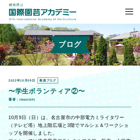
ブログ
2022年10月09日
教員ブログ
〜学生ボランティア②〜
著者：imanishi
10
月
9
日（日）は、名古屋市の中部電力ミライタワー
（テレビ塔）地上階広場と
3
階でマルシェ＆ワークショ
ップを開催しました。