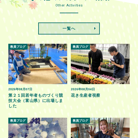
Other Activities
一覧へ
教員ブログ
教員ブログ
2026年08月07日
2026年08月04日
第２１回若年者ものづくり競
花き生産者視察
技大会（富山県）に出場しま
した
教員ブログ
教員ブログ