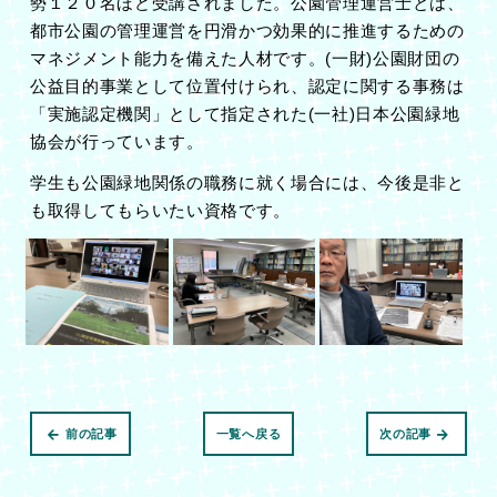
勢１２０名ほど受講されました。公園管理運営士とは、
都市公園の管理運営を円滑かつ効果的に推進するための
マネジメント能力を備えた人材です。
(
一財
)
公園財団の
公益目的事業として位置付けられ、認定に関する事務は
「実施認定機関」として指定された
(
一社
)
日本公園緑地
協会が行っています。
学生も公園緑地関係の職務に就く場合には、今後是非と
も取得してもらいたい資格です。
前の記事
一覧へ戻る
次の記事