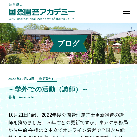
ブログ
2022年10月23日
学長室から
～学外での活動（講師）～
著者：imanishi
10月
21
日
(
金
)
、
2022
年度公園管理運営士更新講習の講
師を務めました。５年ごとの更新ですが、東京の事務局
から午前•午後の２本立てオンライン講習で全国から総