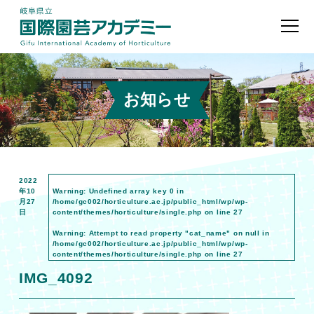
お知らせ
2022
年10
Warning
: Undefined array key 0 in
月27
/home/gc002/horticulture.ac.jp/public_html/wp/wp-
日
content/themes/horticulture/single.php
on line
27
Warning
: Attempt to read property "cat_name" on null in
/home/gc002/horticulture.ac.jp/public_html/wp/wp-
content/themes/horticulture/single.php
on line
27
IMG_4092