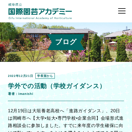
ブログ
2022年12月21日
学長室から
学外での活動（学校ガイダンス）
著者：imanishi
12
月
19
日は大垣養老高校へ「進路ガイダンス」、
20
日
は岡崎市へ【大学•短大•専門学校•企業合同】会場形式進
路相談会に参加しました。すでに来年度の学生確保に向