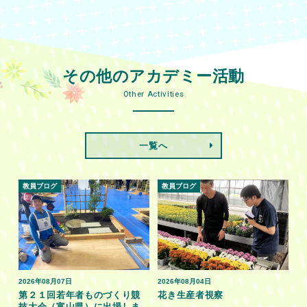
その他のアカデミー活動
Other Activities
一覧へ
教員ブログ
教員ブログ
2026年08月07日
2026年08月04日
第２１回若年者ものづくり競
花き生産者視察
技大会（富山県）に出場しま