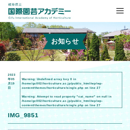
お知らせ
2023
年05
Warning
: Undefined array key 0 in
月19
/home/gc002/horticulture.ac.jp/public_html/wp/wp-
日
content/themes/horticulture/single.php
on line
27
Warning
: Attempt to read property "cat_name" on null in
/home/gc002/horticulture.ac.jp/public_html/wp/wp-
content/themes/horticulture/single.php
on line
27
IMG_9851