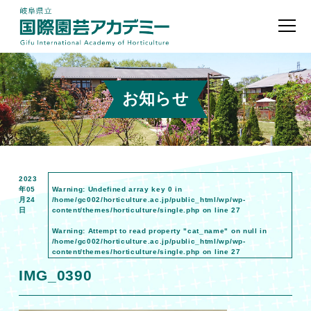
お知らせ
2023
年05
Warning
: Undefined array key 0 in
月24
/home/gc002/horticulture.ac.jp/public_html/wp/wp-
日
content/themes/horticulture/single.php
on line
27
Warning
: Attempt to read property "cat_name" on null in
/home/gc002/horticulture.ac.jp/public_html/wp/wp-
content/themes/horticulture/single.php
on line
27
IMG_0390