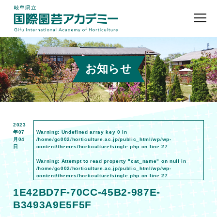
お知らせ
2023
年07
Warning
: Undefined array key 0 in
月04
/home/gc002/horticulture.ac.jp/public_html/wp/wp-
日
content/themes/horticulture/single.php
on line
27
Warning
: Attempt to read property "cat_name" on null in
/home/gc002/horticulture.ac.jp/public_html/wp/wp-
content/themes/horticulture/single.php
on line
27
1E42BD7F-70CC-45B2-987E-
B3493A9E5F5F