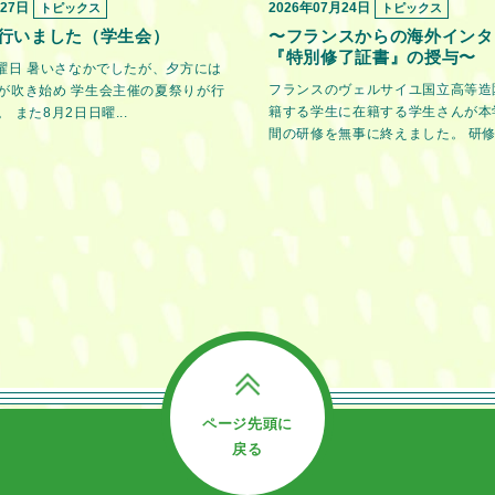
月27日
2026年07月24日
トピックス
トピックス
行いました（学生会）
〜フランスからの海外インタ
『特別修了証書』の授与〜
金曜日 暑いさなかでしたが、夕方には
フランスのヴェルサイユ国立高等造
が吹き始め 学生会主催の夏祭りが行
籍する学生に在籍する学生さんが本
 また8月2日日曜...
間の研修を無事に終えました。 研修期
ページ先頭に
戻る