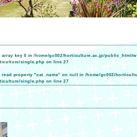
 array key 0 in
/home/gc002/horticulture.ac.jp/public_html/
iculture/single.php
on line
27
o read property "cat_name" on null in
/home/gc002/horticult
iculture/single.php
on line
27