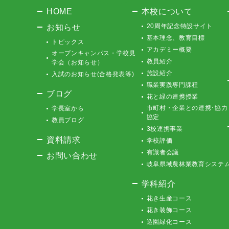
HOME
本校について
お知らせ
20周年記念特設サイト
基本理念、教育目標
トピックス
アカデミー概要
オープンキャンパス・学校見
教員紹介
学会（お知らせ）
施設紹介
入試のお知らせ(合格発表等)
職業実践専門課程
ブログ
花と緑の連携授業
市町村・企業との連携･協力
学長室から
協定
教員ブログ
3校連携事業
資料請求
学校評価
有識者会議
お問い合わせ
岐阜県域農林業教育システ
学科紹介
花き生産コース
花き装飾コース
造園緑化コース