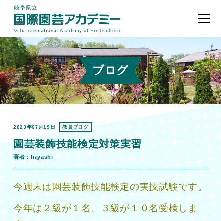
ブログ
2023年07月19日
教員ブログ
園芸装飾技能検定対策実習
著者：hayashi
今週末は園芸装飾技能検定の実技試験です。
今年は２級が１名、３級が１０名受検しま