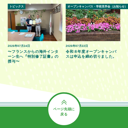
トピックス
オープンキャンパス・学校見学会（お知らせ）
2026年07月24日
2026年07月22日
〜フランスからの海外インタ
令和８年度オープンキャンパ
ーン生へ『特別修了証書』の
スは申込を締め切りました。
授与〜
ページ先頭に
戻る