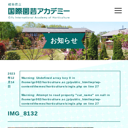
お知らせ
2023
年12
Warning
: Undefined array key 0 in
月14
/home/gc002/horticulture.ac.jp/public_html/wp/wp-
日
content/themes/horticulture/single.php
on line
27
Warning
: Attempt to read property "cat_name" on null in
/home/gc002/horticulture.ac.jp/public_html/wp/wp-
content/themes/horticulture/single.php
on line
27
IMG_8132