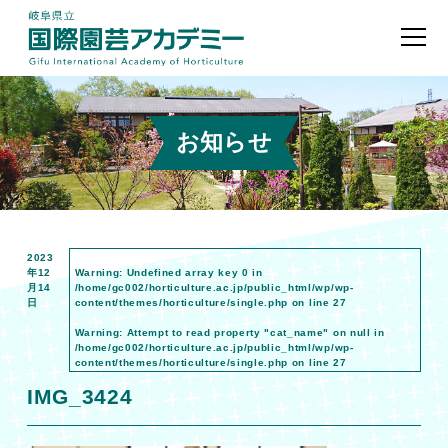
お知らせ
2023
年12
Warning
: Undefined array key 0 in
月14
/home/gc002/horticulture.ac.jp/public_html/wp/wp-
日
content/themes/horticulture/single.php
on line
27
Warning
: Attempt to read property "cat_name" on null in
/home/gc002/horticulture.ac.jp/public_html/wp/wp-
content/themes/horticulture/single.php
on line
27
IMG_3424