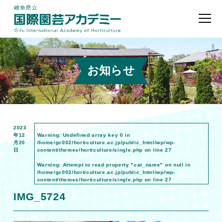
お知らせ
2023
年12
Warning
: Undefined array key 0 in
月20
/home/gc002/horticulture.ac.jp/public_html/wp/wp-
日
content/themes/horticulture/single.php
on line
27
Warning
: Attempt to read property "cat_name" on null in
/home/gc002/horticulture.ac.jp/public_html/wp/wp-
content/themes/horticulture/single.php
on line
27
IMG_5724