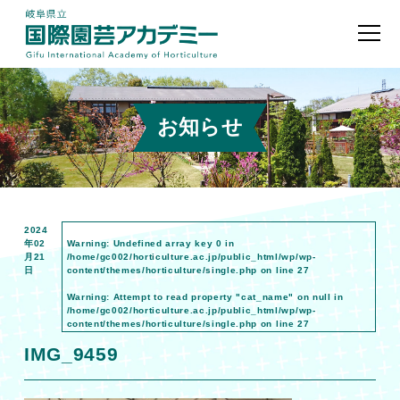
お知らせ
2024
年02
Warning
: Undefined array key 0 in
月21
/home/gc002/horticulture.ac.jp/public_html/wp/wp-
日
content/themes/horticulture/single.php
on line
27
Warning
: Attempt to read property "cat_name" on null in
/home/gc002/horticulture.ac.jp/public_html/wp/wp-
content/themes/horticulture/single.php
on line
27
IMG_9459