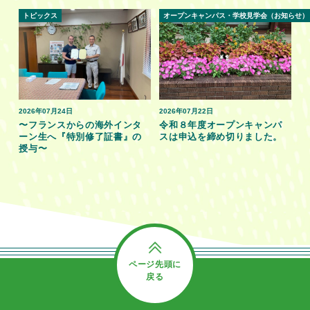
トピックス
オープンキャンパス・学校見学会（お知らせ）
2026年07月24日
2026年07月22日
〜フランスからの海外インタ
令和８年度オープンキャンパ
ーン生へ『特別修了証書』の
スは申込を締め切りました。
授与〜
ページ先頭に
戻る