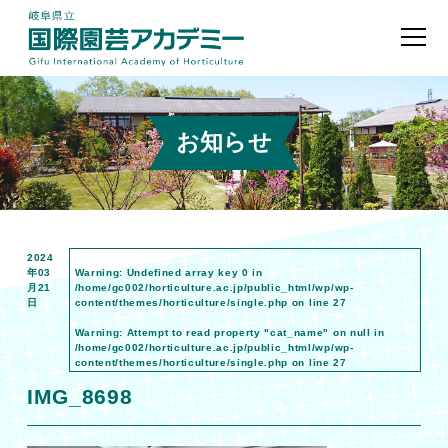
お知らせ
2024
年03
Warning
: Undefined array key 0 in
月21
/home/gc002/horticulture.ac.jp/public_html/wp/wp-
日
content/themes/horticulture/single.php
on line
27
Warning
: Attempt to read property "cat_name" on null in
/home/gc002/horticulture.ac.jp/public_html/wp/wp-
content/themes/horticulture/single.php
on line
27
IMG_8698