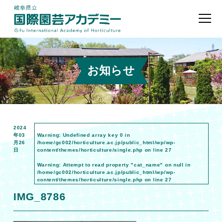
お知らせ
2024
年03
Warning
: Undefined array key 0 in
月26
/home/gc002/horticulture.ac.jp/public_html/wp/wp-
日
content/themes/horticulture/single.php
on line
27
Warning
: Attempt to read property "cat_name" on null in
/home/gc002/horticulture.ac.jp/public_html/wp/wp-
content/themes/horticulture/single.php
on line
27
IMG_8786