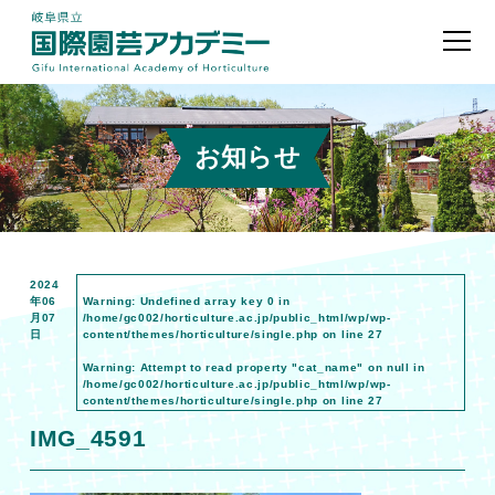
お知らせ
2024
年06
Warning
: Undefined array key 0 in
月07
/home/gc002/horticulture.ac.jp/public_html/wp/wp-
日
content/themes/horticulture/single.php
on line
27
Warning
: Attempt to read property "cat_name" on null in
/home/gc002/horticulture.ac.jp/public_html/wp/wp-
content/themes/horticulture/single.php
on line
27
IMG_4591