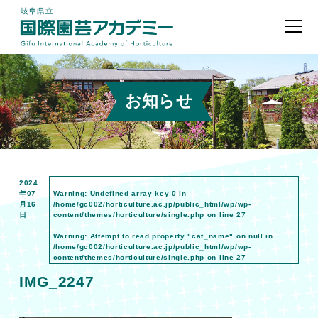
お知らせ
2024
年07
Warning
: Undefined array key 0 in
月16
/home/gc002/horticulture.ac.jp/public_html/wp/wp-
日
content/themes/horticulture/single.php
on line
27
Warning
: Attempt to read property "cat_name" on null in
/home/gc002/horticulture.ac.jp/public_html/wp/wp-
content/themes/horticulture/single.php
on line
27
IMG_2247