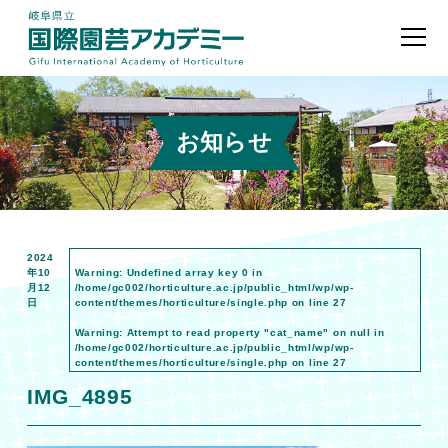
お知らせ
2024
年10
Warning
: Undefined array key 0 in
月12
/home/gc002/horticulture.ac.jp/public_html/wp/wp-
日
content/themes/horticulture/single.php
on line
27
Warning
: Attempt to read property "cat_name" on null in
/home/gc002/horticulture.ac.jp/public_html/wp/wp-
content/themes/horticulture/single.php
on line
27
IMG_4895