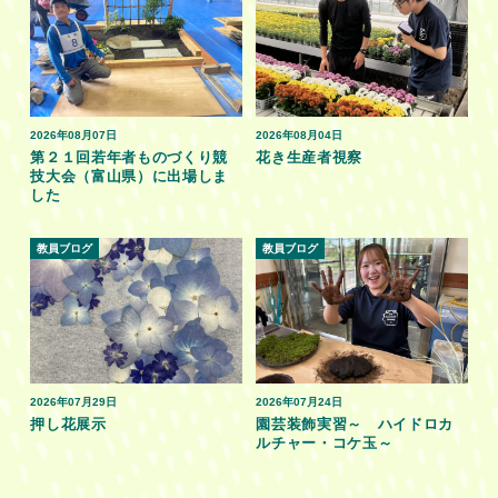
2026年08月07日
2026年08月04日
第２１回若年者ものづくり競
花き生産者視察
技大会（富山県）に出場しま
した
教員ブログ
教員ブログ
2026年07月29日
2026年07月24日
押し花展示
園芸装飾実習～ ハイドロカ
ルチャー・コケ玉～