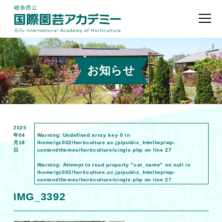
お知らせ
2025
年04
Warning
: Undefined array key 0 in
月18
/home/gc002/horticulture.ac.jp/public_html/wp/wp-
日
content/themes/horticulture/single.php
on line
27
Warning
: Attempt to read property "cat_name" on null in
/home/gc002/horticulture.ac.jp/public_html/wp/wp-
content/themes/horticulture/single.php
on line
27
IMG_3392