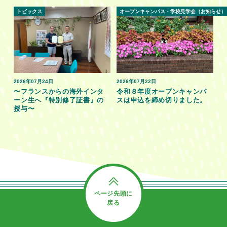
トピックス
オープンキャンパス・学校見学会（お知らせ）
2026年07月24日
2026年07月22日
〜フランスからの海外インタ
令和８年度オープンキャンパ
ーン生へ『特別修了証書』の
スは申込を締め切りました。
授与〜
ページ先頭に
戻る