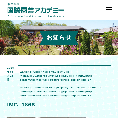
お知らせ
2025
年05
Warning
: Undefined array key 0 in
月25
/home/gc002/horticulture.ac.jp/public_html/wp/wp-
日
content/themes/horticulture/single.php
on line
27
Warning
: Attempt to read property "cat_name" on null in
/home/gc002/horticulture.ac.jp/public_html/wp/wp-
content/themes/horticulture/single.php
on line
27
IMG_1868