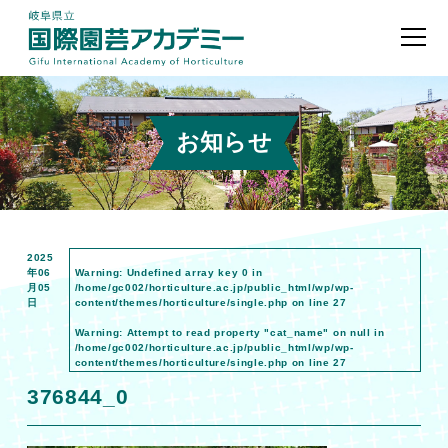
お知らせ
2025
年06
Warning
: Undefined array key 0 in
月05
/home/gc002/horticulture.ac.jp/public_html/wp/wp-
日
content/themes/horticulture/single.php
on line
27
Warning
: Attempt to read property "cat_name" on null in
/home/gc002/horticulture.ac.jp/public_html/wp/wp-
content/themes/horticulture/single.php
on line
27
376844_0