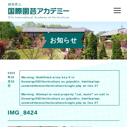
お知らせ
2025
年10
Warning
: Undefined array key 0 in
月15
/home/gc002/horticulture.ac.jp/public_html/wp/wp-
日
content/themes/horticulture/single.php
on line
27
Warning
: Attempt to read property "cat_name" on null in
/home/gc002/horticulture.ac.jp/public_html/wp/wp-
content/themes/horticulture/single.php
on line
27
IMG_8424