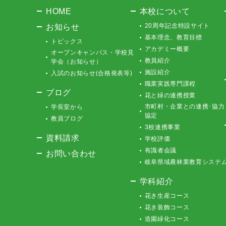
HOME
本校について
お知らせ
20周年記念特設サイト
基本理念、教育目標
トピックス
アカデミー概要
オープンキャンパス・学校見
教員紹介
学会（お知らせ）
施設紹介
入試のお知らせ(合格発表等)
職業実践専門課程
ブログ
花と緑の連携授業
市町村・企業との連携･協力
学長室から
協定
教員ブログ
3校連携事業
資料請求
学校評価
有識者会議
お問い合わせ
岐阜県域農林業教育システ
学科紹介
花き生産コース
花き装飾コース
造園緑化コース