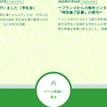
月27日
2026年07月24日
トピックス
トピックス
行いました（学生会）
〜フランスからの海外インタ
『特別修了証書』の授与〜
金曜日 暑いさなかでしたが、夕方には
フランスのヴェルサイユ国立高等造
が吹き始め 学生会主催の夏祭りが行
籍する学生に在籍する学生さんが本
 また8月2日日曜...
間の研修を無事に終えました。 研修期
ページ先頭に
戻る