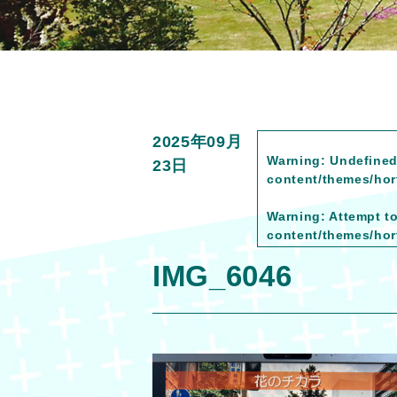
2025年09月
Warning
: Undefined
23日
content/themes/hort
Warning
: Attempt t
content/themes/hort
IMG_6046