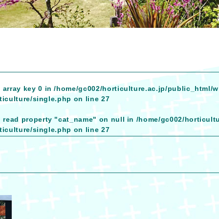
 array key 0 in
/home/gc002/horticulture.ac.jp/public_html/
iculture/single.php
on line
27
o read property "cat_name" on null in
/home/gc002/horticult
iculture/single.php
on line
27