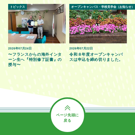
トピックス
オープンキャンパス・学校見学会（お知らせ）
2026年07月24日
2026年07月22日
〜フランスからの海外インタ
令和８年度オープンキャンパ
ーン生へ『特別修了証書』の
スは申込を締め切りました。
授与〜
ページ先頭に
戻る