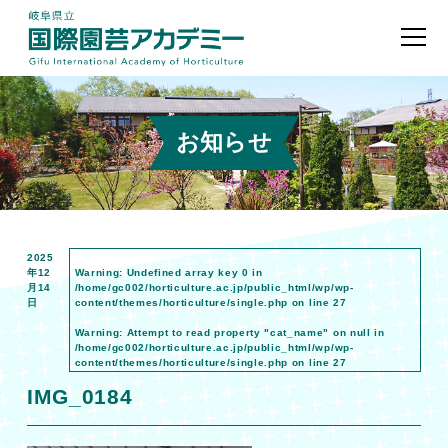
お知らせ
2025
年12
Warning
: Undefined array key 0 in
月14
/home/gc002/horticulture.ac.jp/public_html/wp/wp-
日
content/themes/horticulture/single.php
on line
27
Warning
: Attempt to read property "cat_name" on null in
/home/gc002/horticulture.ac.jp/public_html/wp/wp-
content/themes/horticulture/single.php
on line
27
IMG_0184