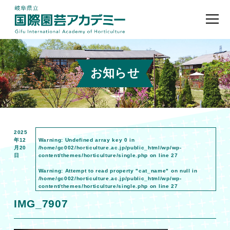
お知らせ
2025
年12
Warning
: Undefined array key 0 in
月20
/home/gc002/horticulture.ac.jp/public_html/wp/wp-
日
content/themes/horticulture/single.php
on line
27
Warning
: Attempt to read property "cat_name" on null in
/home/gc002/horticulture.ac.jp/public_html/wp/wp-
content/themes/horticulture/single.php
on line
27
IMG_7907