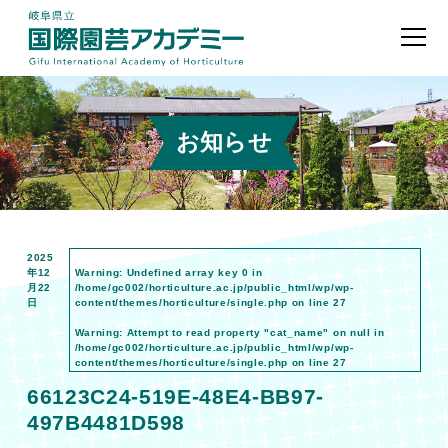
お知らせ
2025
年12
Warning
: Undefined array key 0 in
月22
/home/gc002/horticulture.ac.jp/public_html/wp/wp-
日
content/themes/horticulture/single.php
on line
27
Warning
: Attempt to read property "cat_name" on null in
/home/gc002/horticulture.ac.jp/public_html/wp/wp-
content/themes/horticulture/single.php
on line
27
66123C24-519E-48E4-BB97-
497B4481D598