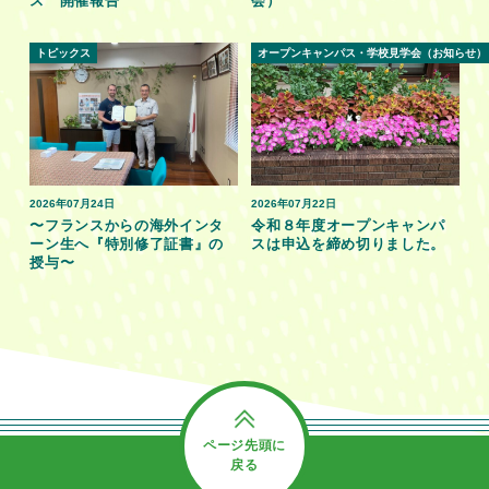
ス 開催報告
会）
トピックス
オープンキャンパス・学校見学会（お知らせ）
2026年07月24日
2026年07月22日
〜フランスからの海外インタ
令和８年度オープンキャンパ
ーン生へ『特別修了証書』の
スは申込を締め切りました。
授与〜
ページ先頭に
戻る