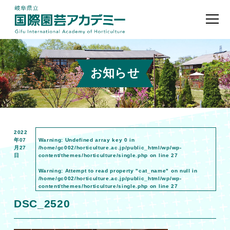
お知らせ
2022
年07
Warning
: Undefined array key 0 in
月27
/home/gc002/horticulture.ac.jp/public_html/wp/wp-
日
content/themes/horticulture/single.php
on line
27
Warning
: Attempt to read property "cat_name" on null in
/home/gc002/horticulture.ac.jp/public_html/wp/wp-
content/themes/horticulture/single.php
on line
27
DSC_2520