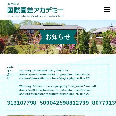
お知らせ
2022
年11
Warning
: Undefined array key 0 in
月01
/home/gc002/horticulture.ac.jp/public_html/wp/wp-
日
content/themes/horticulture/single.php
on line
27
Warning
: Attempt to read property "cat_name" on null in
/home/gc002/horticulture.ac.jp/public_html/wp/wp-
content/themes/horticulture/single.php
on line
27
313107798_500042598812739_8077013