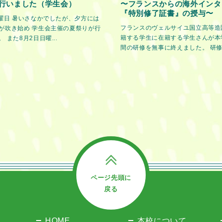
行いました（学生会）
〜フランスからの海外インタ
『特別修了証書』の授与〜
金曜日 暑いさなかでしたが、夕方には
フランスのヴェルサイユ国立高等造
が吹き始め 学生会主催の夏祭りが行
籍する学生に在籍する学生さんが本
 また8月2日日曜...
間の研修を無事に終えました。 研修期
ページ先頭に
戻る
HOME
本校について