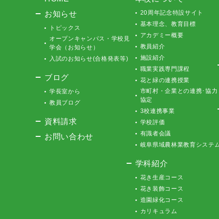
お知らせ
20周年記念特設サイト
基本理念、教育目標
トピックス
アカデミー概要
オープンキャンパス・学校見
教員紹介
学会（お知らせ）
施設紹介
入試のお知らせ(合格発表等)
職業実践専門課程
ブログ
花と緑の連携授業
市町村・企業との連携･協力
学長室から
協定
教員ブログ
3校連携事業
資料請求
学校評価
有識者会議
お問い合わせ
岐阜県域農林業教育システ
学科紹介
花き生産コース
花き装飾コース
造園緑化コース
カリキュラム