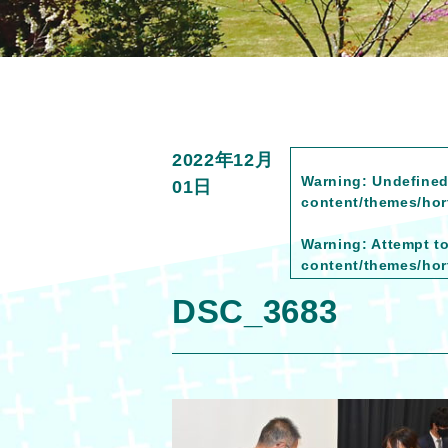
2022年12月
Warning
: Undefined
01日
content/themes/hort
Warning
: Attempt t
content/themes/hort
DSC_3683