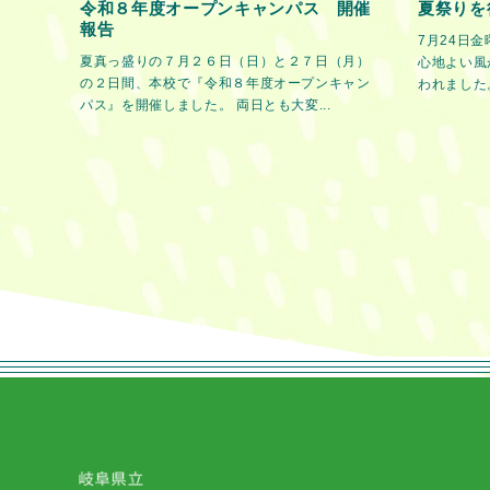
令和８年度オープンキャンパス 開催
夏祭りを
報告
7月24日
夏真っ盛りの７月２６日（日）と２７日（月）
心地よい風
の２日間、本校で『令和８年度オープンキャン
われました。
パス』を開催しました。 両日とも大変...