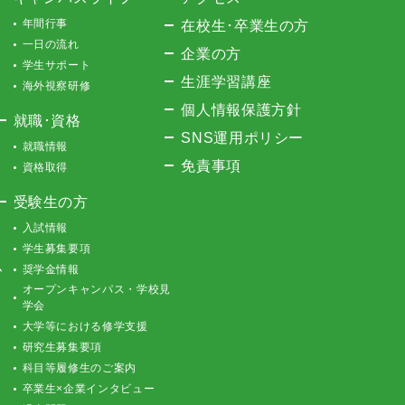
年間行事
在校生･卒業生の方
一日の流れ
企業の方
学生サポート
生涯学習講座
海外視察研修
個人情報保護方針
就職･資格
SNS運用ポリシー
就職情報
免責事項
資格取得
受験生の方
入試情報
学生募集要項
ム
奨学金情報
オープンキャンパス・学校見
学会
大学等における修学支援
研究生募集要項
科目等履修生のご案内
卒業生×企業インタビュー