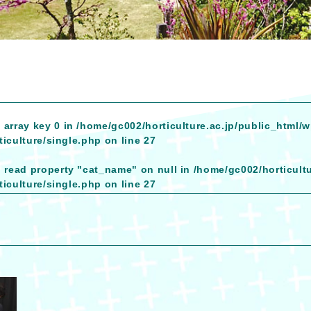
 array key 0 in
/home/gc002/horticulture.ac.jp/public_html/
iculture/single.php
on line
27
o read property "cat_name" on null in
/home/gc002/horticult
iculture/single.php
on line
27